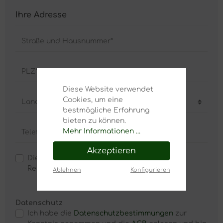
Ihre Adresse
Straße und Hausnummer*
PLZ
*
Ort*
Diese Website verwendet
Cookies, um eine
Land*
bestmögliche Erfahrung
bieten zu können.
Mehr Informationen ...
Telefonnummer
Akzeptieren
Die Lieferadresse weicht von der
Rechnungsadresse ab.
Ablehnen
Konfigurieren
Datenschutz
Ich habe die
Datenschutzbestimmungen
zur