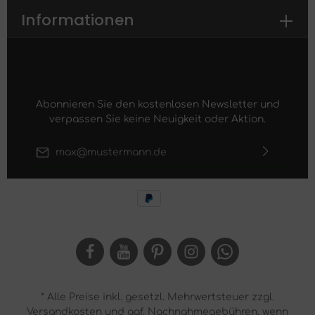
Informationen
Abonnieren Sie den kostenlosen Newsletter und
verpassen Sie keine Neuigkeit oder Aktion.
E-Mail-Adresse*
Ich habe die
Datenschutzbestimmungen
zur Kenntnis
genommen und die
AGB
gelesen und bin mit ihnen
einverstanden.
* Alle Preise inkl. gesetzl. Mehrwertsteuer zzgl.
Versandkosten
und ggf. Nachnahmegebühren, wenn